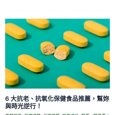
來
6
大
抗
老、
抗
氧
化
保
健
食
品
6 大抗老、抗氧化保健食品推薦，幫妳
推
與時光逆行！
薦，
幫