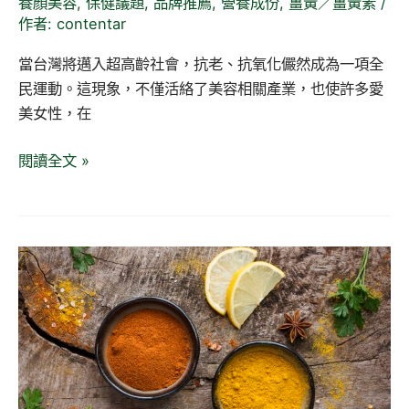
養顏美容
,
保健議題
,
品牌推薦
,
營養成份
,
薑黃／薑黃素
/
妳
作者:
contentar
與
時
當台灣將邁入超高齡社會，抗老、抗氧化儼然成為一項全
光
民運動。這現象，不僅活絡了美容相關產業，也使許多愛
逆
美女性，在
行！
閱讀全文 »
2026
最
新！
勞
碌
人
必