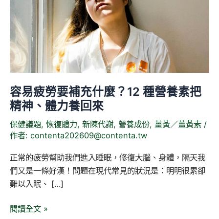
補
充
什
麼？
12
種
容易疲勞要補充什麼？12 種營養素把
營
精神、體力養回來
養
素
保健議題
,
恢復體力
,
新陳代謝
,
營養成份
,
薑黃／薑黃素
/
把
作者:
contenta202609@contenta.tw
精
神、
正常的疲勞幫助我們進入睡眠，修復大腦、身體，隔天我
體
們又是一條好漢！問題在現代常見的狀況是：明明很累卻
力
難以入眠、 […]
養
閱讀全文 »
回