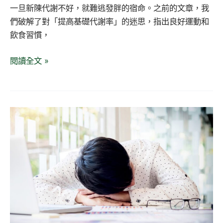
圓
一旦新陳代謝不好，就難逃發胖的宿命。之前的文章，我
瘦
們破解了對「提高基礎代謝率」的迷思，指出良好運動和
下
飲食習慣，
來
閱讀全文 »
的
宿
願
你
累
了
嗎？
3
種
快
速
恢