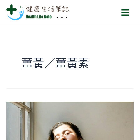
跳
Main
至
Men
主
要
內
容
薑黃／薑黃素
容
易
疲
勞
要