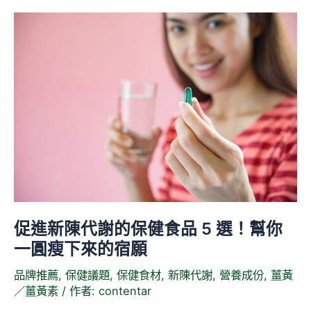
品！
促
進
新
陳
代
謝
的
保
健
食
品
促進新陳代謝的保健食品 5 選！幫你
5
選！
一圓瘦下來的宿願
幫
品牌推薦
,
保健議題
,
保健食材
,
新陳代謝
,
營養成份
,
薑黃
你
／薑黃素
/ 作者:
contentar
一