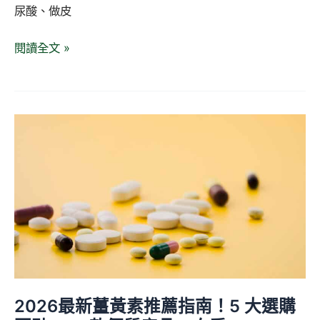
種
尿酸、做皮
對
閱讀全文 »
策
2026
最
新
薑
黃
素
推
薦
指
南！
2026最新薑黃素推薦指南！5 大選購
5