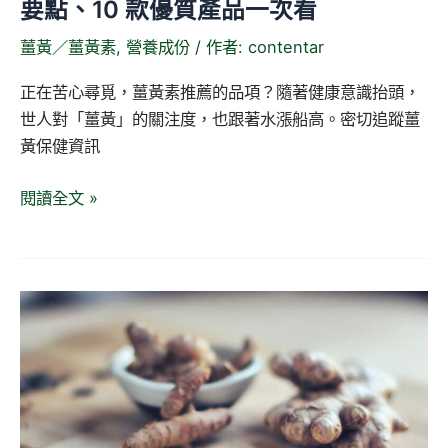
要點、10 款優質產品一次看
大
薑黃／薑黃素
,
營養成份
/ 作者:
contentar
選
購
正在苦心尋覓，薑黃素推薦的品項？隨著健康意識抬頭，
要
世人對「薑黃」的關注度，也跟著水漲船高。密切追蹤薑
點、
黃保健資訊
10
款
閱讀全文 »
優
質
產
品
薑
一
黃
次
素
看
功
效
有