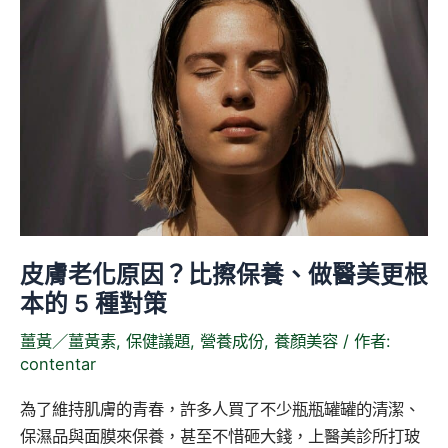
膚
糾
老
纏
化
原
因？
比
擦
保
養、
做
皮膚老化原因？比擦保養、做醫美更根
醫
本的 5 種對策
美
更
薑黃／薑黃素
,
保健議題
,
營養成份
,
養顏美容
/ 作者:
根
contentar
本
的
為了維持肌膚的青春，許多人買了不少瓶瓶罐罐的清潔、
5
保濕品與面膜來保養，甚至不惜砸大錢，上醫美診所打玻