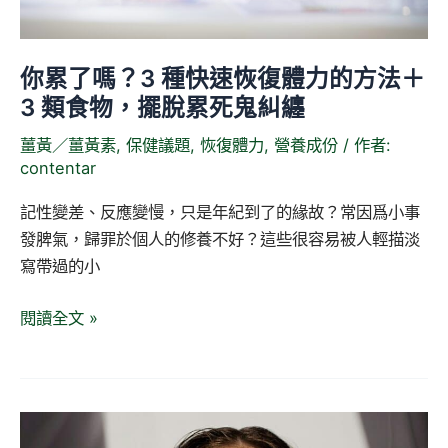
復
體
你累了嗎？3 種快速恢復體力的方法＋
力
3 類食物，擺脫累死鬼糾纏
的
方
薑黃／薑黃素
,
保健議題
,
恢復體力
,
營養成份
/ 作者:
法
contentar
＋
3
記性變差、反應變慢，只是年紀到了的緣故？常因爲小事
類
發脾氣，歸罪於個人的修養不好？這些很容易被人輕描淡
食
寫帶過的小
物，
閱讀全文 »
擺
脫
累
死
皮
鬼