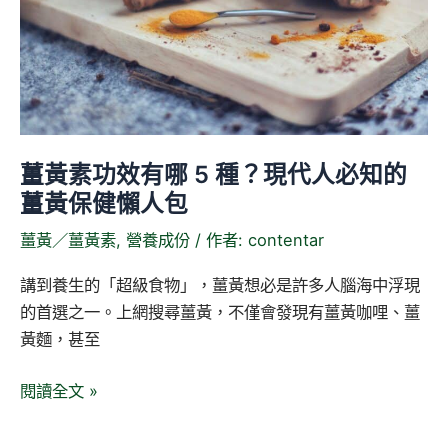
哪
5
種？
現
代
人
薑黃素功效有哪 5 種？現代人必知的
必
薑黃保健懶人包
知
的
薑黃／薑黃素
,
營養成份
/ 作者:
contentar
薑
講到養生的「超級食物」，薑黃想必是許多人腦海中浮現
黃
的首選之一。上網搜尋薑黃，不僅會發現有薑黃咖哩、薑
保
黃麵，甚至
健
懶
閱讀全文 »
人
包