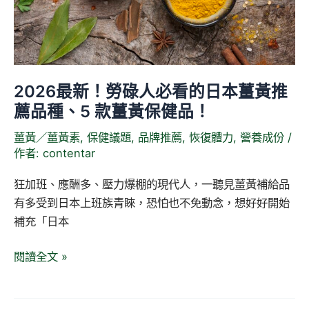
看
的
日
本
2026最新！勞碌人必看的日本薑黃推
薑
薦品種、5 款薑黃保健品！
黃
推
薑黃／薑黃素
,
保健議題
,
品牌推薦
,
恢復體力
,
營養成份
/
薦
作者:
contentar
品
種、
狂加班、應酬多、壓力爆棚的現代人，一聽見薑黃補給品
5
有多受到日本上班族青睞，恐怕也不免動念，想好好開始
款
補充「日本
薑
閱讀全文 »
黃
保
健