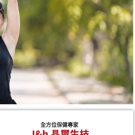
全方位保健專家
J&h 晶璽生技