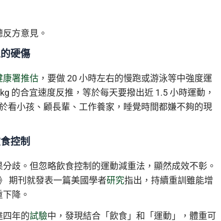
聽反方意見。
人的硬傷
健康署推估
，要做 20 小時左右的慢跑或游泳等中強度運
5kg 的合宜速度反推，等於每天要撥出近 1.5 小時運動，
周旋於看小孩、顧長輩、工作養家，睡覺時間都嫌不夠的現
飲食控制
果分歧。但忽略飲食控制的運動減重法，顯然成效不彰。
e science》 期刊就發表一篇美國學者
研究
指出，持續重訓雖能增
重下降。
達四年的
試驗
中，發現結合「飲食」和「運動」，體重可