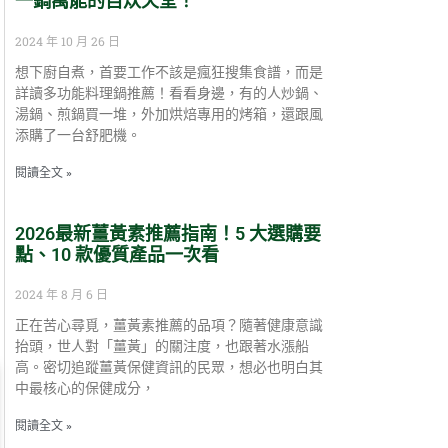
一鍋萬能的自炊天堂！
2024 年 10 月 26 日
想下廚自煮，首要工作不該是瘋狂搜集食譜，而是
詳讀多功能料理鍋推薦！看看身邊，有的人炒鍋、
湯鍋、煎鍋買一堆，外加烘焙專用的烤箱，還跟風
添購了一台舒肥機。
閱讀全文 »
2026最新薑黃素推薦指南！5 大選購要
點、10 款優質產品一次看
2024 年 8 月 6 日
正在苦心尋覓，薑黃素推薦的品項？隨著健康意識
抬頭，世人對「薑黃」的關注度，也跟著水漲船
高。密切追蹤薑黃保健資訊的民眾，想必也明白其
中最核心的保健成分，
閱讀全文 »