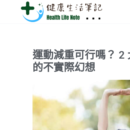
跳
至
主
要
內
容
運動減重可行嗎？ 2
的不實際幻想