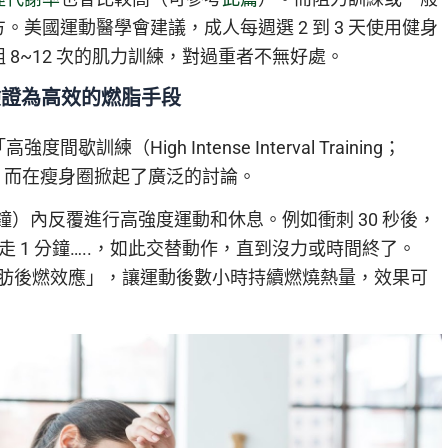
美國運動醫學會建議，成人每週選 2 到 3 天使用健身
 8~12 次的肌力訓練，對過重者不無好處。
驗證為高效的燃脂手段
（High Intense Interval Training；
睞，而在瘦身圈掀起了廣泛的討論。
鐘）內反覆進行高強度運動和休息。例如衝刺 30 秒後，
快走 1 分鐘…..，如此交替動作，直到沒力或時間終了。
脂肪後燃效應」，讓運動後數小時持續燃燒熱量，效果可