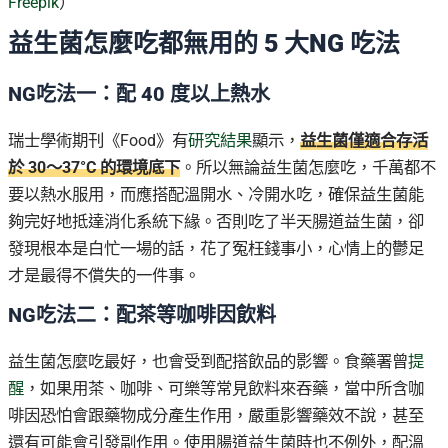
Freepik
）
益生菌怎麼吃都無用的 5 大NG 吃法
NG吃法一：配 40 度以上熱水
瑞士學術期刊《Food》有
研究結果
顯示，
益生菌僅適合存活
於 30～37°C 的環境底下
。所以無論益生菌怎麼吃，千萬都不
要以熱水服用，而應搭配溫開水、冷開水吃，確保益生菌能
夠完好地抵達消化系統下緣。否則吃了半天腸道益生菌，卻
發現根本是白忙一場的話，花了冤枉錢事小，心情上的鬱足
才是最得不償失的一件事。
NG吃法二：配茶等咖啡因飲料
益生菌怎麼吃最好，也會受到配搭飲品的影響。食藥署曾
提
醒
，如果用茶、咖啡、可樂等常見飲料來吞藥，當中所含咖
啡因恐怕會跟藥物成分產生作用，嚴重影響藥效不說，甚至
還有可能會引發副作用。使用腸道益生菌時也不例外，配溫