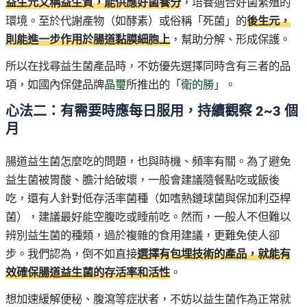
益生元又稱益生質，能供應好菌養分
，培養適合好菌繁殖的
環境。至於代謝產物（如酵素）或俗稱「死菌」的
後生元，
則能進一步作用於腸道黏膜細胞上
，幫助分解、形成保護。
所以在找尋益生菌產品時，不妨優先選擇同時含有三者的品
項，如國內保健品牌
晶璽
所推出的「
衛的勝
」。
心法二：有需要時應每日服用，持續觀察 2~3 個
月
腸道益生菌怎麼吃的問題，也與時機、頻率有關。為了避免
益生菌被胃酸、膽汁給破壞，一般會建議隨餐點吃或飯後
吃，還有人針對低存活率菌種（如嗜熱鏈球菌與保加利亞桿
菌），建議最好能空腹吃或睡前吃。然而，一般人不但難以
辨別益生菌的種類，過於複雜的食用建議，更難免使人卻
步。我們認為，倒不如直接
選擇有包埋技術的產品，就能有
效確保腸道益生菌的存活率和活性
。
想加速緩解便秘、腹瀉等症狀者，不妨以益生菌作為正常就