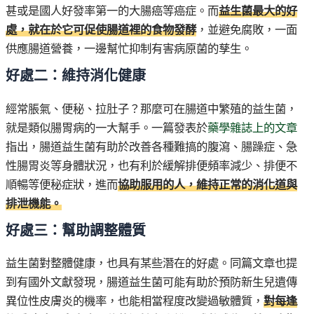
甚或是國人好發率第一的大腸癌等癌症。而
益生菌最大的好
處，就在於它可促使腸道裡的食物發酵
，並避免腐敗，一面
供應腸道營養，一邊幫忙抑制有害病原菌的孳生。
好處二：維持消化健康
經常脹氣、便秘、拉肚子？那麼可在腸道中繁殖的益生菌，
就是類似腸胃病的一大幫手。一篇發表於
藥學雜誌上的文章
指出，腸道益生菌有助於改善各種難搞的腹瀉、腸躁症、急
性腸胃炎等身體狀況，也有利於緩解排便頻率減少、排便不
順暢等便秘症狀，進而
協助服用的人，維持正常的消化道與
排泄機能。
好處三：幫助調整體質
益生菌對整體健康，也具有某些潛在的好處。同篇文章也提
到有國外文獻發現，腸道益生菌可能有助於預防新生兒遺傳
異位性皮膚炎的機率，也能相當程度改變過敏體質，
對每逢