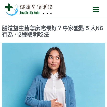
跳
Main
至
Men
主
要
腸道益生菌怎麼吃最好？專家盤點 5 大NG
內
行為、2種聰明吃法
容