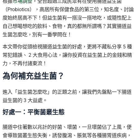
根據
市場調查
，全台超過三成民眾有在使用腸道益生菌
（Probiotics），高居所有保健食品的第三位，知名度、討論
度始終居高不下！但益生菌有一搭沒一搭地吃，或隨性配上
自己想喝想吃的飲料、食物，真的都無所謂嗎？其實腸道益
生菌怎麼吃，別有一番學問在！
本文帶你從頭檢視腸道益生菌的好處，更將不藏私分享 5 種
常犯錯誤、 2 大食用心法，讓你投資在益生菌上的金錢和精
力，不再付諸東流！
為何補充益生菌？
進入「益生菌怎麼吃」的正題之前，讓我們先盤點一下腸道
益生菌的 3 大益處。
好處一：平衡菌叢生態
腸道中住著數以兆計的好菌、壞菌，一旦壞菌佔了上風，便
會導致菌叢生態失衡，誘發腹瀉、脹氣等各種腸胃道疾病，