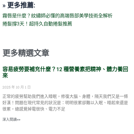
» 更多推薦:
霧唇是什麼？紋繡師必懂的高端唇部美學技術全解析
捲髮撐3天！超持久自動捲髮推薦
更多精選文章
容易疲勞要補充什麼？12 種營養素把精神、體力養回
來
2025 年 10 月 1 日
正常的疲勞幫助我們進入睡眠，修復大腦、身體，隔天我們又是一條
好漢！問題在現代常見的狀況是：明明很累卻難以入眠、睡起來還是
很累，總感覺掉電很快、電力不足
深入閱讀>>