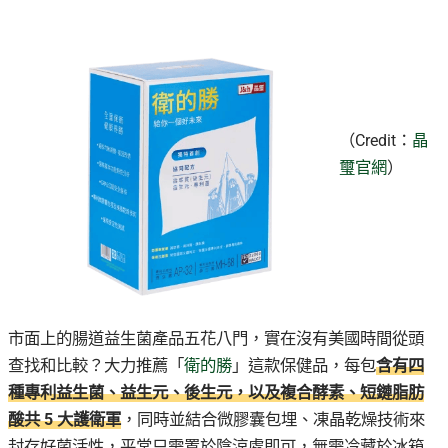
（Credit：
晶
璽官網
）
市面上的腸道益生菌產品五花八門，實在沒有美國時間從頭
查找和比較？大力推薦「
衛的勝
」這款保健品，每包
含有四
種專利益生菌、益生元、後生元，以及複合酵素、短鏈脂肪
酸共 5 大護衛軍
，同時並結合微膠囊包埋、凍晶乾燥技術來
封存好菌活性，平常只需置於陰涼處即可，無需冷藏於冰箱