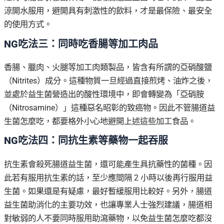
涼開水服用，避開具有刺激性的飲料，才是最保險、最安全
的使用方式。
NG吃法三：同時吃香腸等加工肉品
香腸、臘肉、火腿等加工肉類製品，皆含有所謂的亞硝酸鹽
（Nitrites）成分。這種物質一旦經過直接煎烤、油炸之後，
並處於益生菌營造出的酸性環境中，即會轉變為「亞硝胺
（Nitrosamine）」這種惡名昭彰的致癌物。因此不管腸道益
生菌怎麼吃，都要格外小心地避開上述這些加工食品。
NG吃法四：同抗生素等藥物一起吞服
抗生素會殺死腸道益生菌，還可能產生具抗藥性的菌種。因
此若有服用抗生素的話，至少應間隔 2 小時以後再行服用益
生菌。如果還是有疑慮，最好暫緩服用比較好。另外，腸道
益生菌助消化的主要功效，也讓專業人士強烈建議，腸道相
對敏弱的人不要同時服用助瀉藥物，以免益生菌怎麼吃都沒