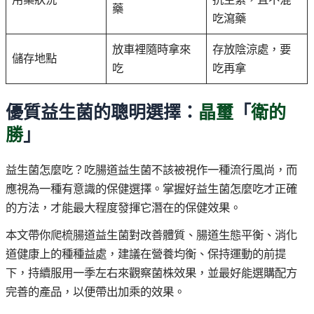
藥
吃瀉藥
放車裡隨時拿來
存放陰涼處，要
儲存地點
吃
吃再拿
優質益生菌的聰明選擇：
晶璽
「
衛的
勝
」
益生菌怎麼吃？吃腸道益生菌不該被視作一種流行風尚，而
應視為一種有意識的保健選擇。掌握好益生菌怎麼吃才正確
的方法，才能最大程度發揮它潛在的保健效果。
本文帶你爬梳腸道益生菌對改善體質、腸道生態平衡、消化
道健康上的種種益處，建議在營養均衡、保持運動的前提
下，持續服用一季左右來觀察菌株效果，並最好能選購配方
完善的產品，以便帶出加乘的效果。