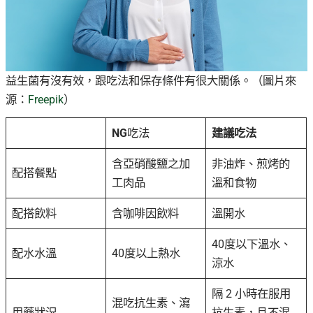
益生菌有沒有效，跟吃法和保存條件有很大關係。（圖片來
源：
Freepik
）
NG
吃法
建議吃法
含亞硝酸鹽之加
非油炸、煎烤的
配搭餐點
工肉品
溫和食物
配搭飲料
含咖啡因飲料
溫開水
40度以下溫水、
配水水溫
40度以上熱水
涼水
隔 2 小時在服用
混吃抗生素、瀉
用藥狀況
抗生素，且不混