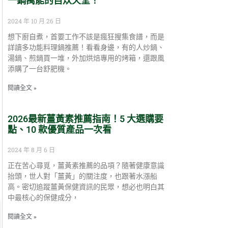
一鍋萬能的自炊天堂！
2024 年 10 月 26 日
想下廚自煮，首要工作不該是瘋狂搜集食譜，而是
詳讀多功能料理鍋推薦！看看身邊，有的人炒鍋、
湯鍋、煎鍋買一堆，外加烘焙專用的烤箱，還跟風
添購了一台舒肥機。
閱讀全文 »
2026最新薑黃素推薦指南！5 大選購要
點、10 款優質產品一次看
2024 年 8 月 6 日
正在苦心尋覓，薑黃素推薦的品項？隨著健康意識
抬頭，世人對「薑黃」的關注度，也跟著水漲船
高。密切追蹤薑黃保健資訊的民眾，想必也明白其
中最核心的保健成分，
閱讀全文 »