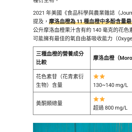
種衍生物。
2021 年美國《食品科學與農業雜誌（Journal of t
提及，
摩洛血橙為 11 種血橙中多酚含量
公升摩洛血橙果汁含有約 140 毫克的花
可能擁有最佳的氧自由基吸收能力（Oxygen Radica
三種血橙的營養成分
摩洛血橙
（Mor
比較
花色素苷（花青素衍
生物）含量
130~140 mg/L
黃酮類總量
超過 800 mg/L