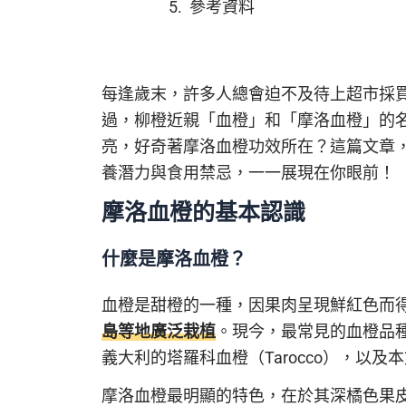
參考資料
每逢歲末，許多人總會迫不及待上超市採
過，柳橙近親「血橙」和「摩洛血橙」的
亮，好奇著摩洛血橙功效所在？這篇文章
養潛力與食用禁忌，一一展現在你眼前！
摩洛血橙的基本認識
什麼是摩洛血橙？
血橙是甜橙的一種，因果肉呈現鮮紅色而
島等地廣泛栽植
。現今，最常見的血橙品種有
義大利的塔羅科血橙（Tarocco），以及
摩洛血橙最明顯的特色，在於其深橘色果