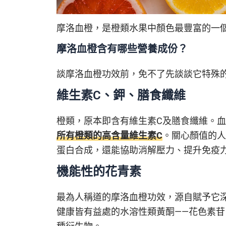
摩洛血橙，是橙類水果中顏色最豐富的一個。（
摩洛血橙含有哪些營養成份？
談摩洛血橙功效前，免不了先談談它特殊
維生素C、鉀、膳食纖維
橙類，原本即含有維生素C及膳食纖維。
所有橙類的高含量維生素C
。關心顏值的人
蛋白合成，還能協助消解壓力、提升免疫
機能性的花青素
最為人稱道的摩洛血橙功效，源自賦予它
健康皆有益處的水溶性類黃酮——花色素苷（A