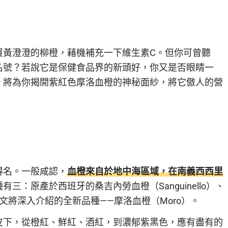
買黃澄澄的柳橙，藉機補充一下維生素C。但你可曾聽
名號？若說它是保健食品界的新頭好，你又是否眼睛一
，將為你揭開紫紅色摩洛血橙的神秘面紗，將它傲人的營
得名。一般咸認，
血橙來自於地中海區域，在南義西西里
三：原產於西班牙的桑吉內勞血橙（Sanguinello）、
本文將深入介紹的全新品種——摩洛血橙（Moro）。
皮下，從橙紅、鮮紅、酒紅，到濃郁紫黑色，應有盡有的