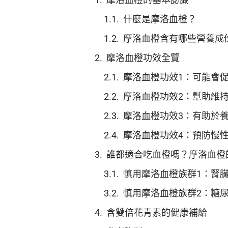
什麼是摩洛血橙？
摩洛血橙含有哪些營養成
摩洛血橙功效全覽
摩洛血橙功效1：可能會
摩洛血橙功效2：幫助維
摩洛血橙功效3：有助於
摩洛血橙功效4：預防慢
誰都適合吃血橙嗎？摩洛血橙
慎用摩洛血橙族群1：腎
慎用摩洛血橙族群2：糖
含雙倍花青素的健康補給