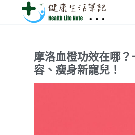
跳
至
主
要
內
容
摩洛血橙功效在哪？
容、瘦身新寵兒！